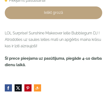
Pieejams pasūtīšanai
Ielikt grozā
LOL Surprise! Sunshine Makeover lelle Bubblegum DJ
!
Atrodoties uz saules lelles mati un apģērbs maina krāsu
kas ir ļoti aizraujoši!
Šī prece pieejama uz pasūtījuma, piegāde 4-10 darba
dienu laikā
.