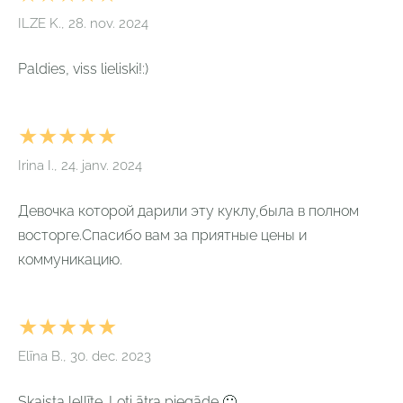
ILZE K., 28. nov. 2024
Paldies, viss lieliski!:)
★★★★★
Irina I., 24. janv. 2024
Девочка которой дарили эту куклу,была в полном
восторге.Спасибо вам за приятные цены и
коммуникацию.
★★★★★
Elīna B., 30. dec. 2023
Skaista lellīte. Ļoti ātra piegāde 🙂