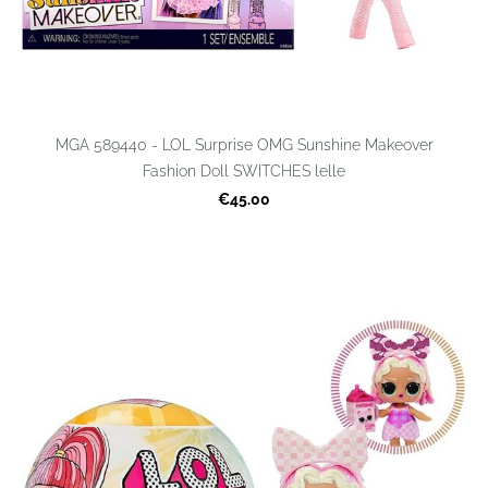
MGA 589440 - LOL Surprise OMG Sunshine Makeover
Fashion Doll SWITCHES lelle
€45.00