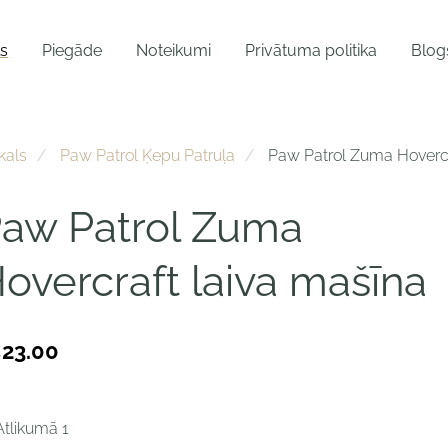
ls
Piegāde
Noteikumi
Privātuma politika
Blog
kals
Paw Patrol Ķepu Patruļa
Paw Patrol Zuma Hovercr
aw Patrol Zuma
overcraft laiva mašīna
23.00
Atlikumā 1