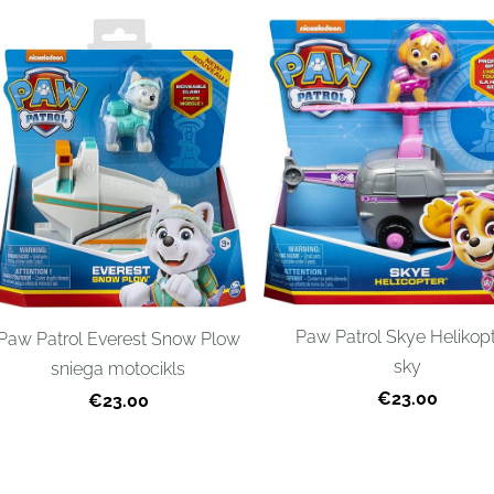
Paw Patrol Skye Helikop
Paw Patrol Everest Snow Plow
sky
sniega motocikls
€23.00
€23.00