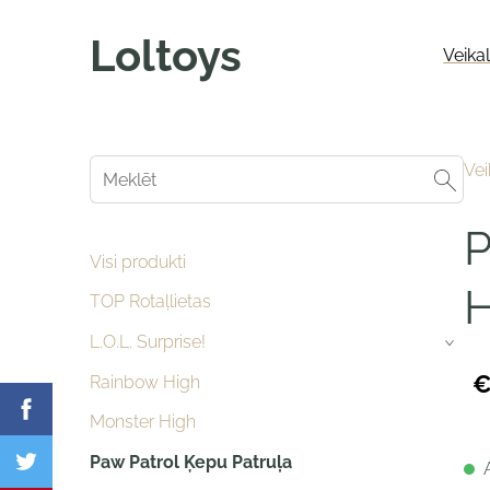
Loltoys
Veika
Vei
P
Visi produkti
H
TOP Rotaļlietas
L.O.L. Surprise!
›
€
Rainbow High
Monster High
Paw Patrol Ķepu Patruļa