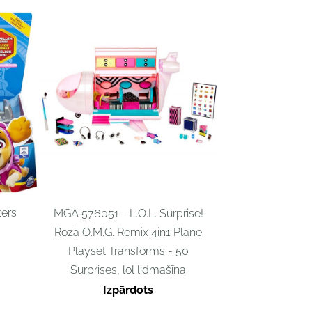
ters
MGA 576051 - L.O.L. Surprise!
Rozā O.M.G. Remix 4in1 Plane
Playset Transforms - 50
Surprises, lol lidmašīna
Izpārdots