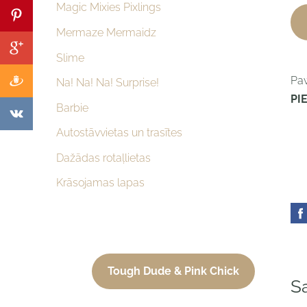
Magic Mixies Pixlings
Mermaze Mermaidz
Slime
Paw
Na! Na! Na! Surprise!
PI
Barbie
Autostāvvietas un trasītes
Dažādas rotaļlietas
Krāsojamas lapas
Tough Dude & Pink Chick
Sa