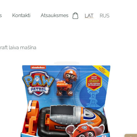
s
Kontakti
Atsauksmes
LAT
RUS
aft laiva mašīna