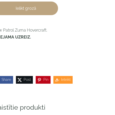
Ielikt grozā
 Patrol Zuma Hovercraft.
EEJAMA UZREIZ.
Share
Post
Pin
Ieteikt
istītie produkti