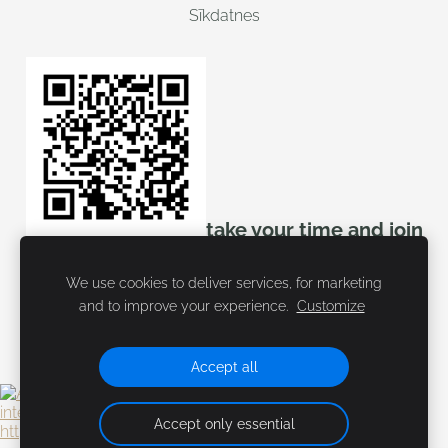
Sīkdatnes
take your time and join
mozello
We use cookies to deliver services, for marketing
and to improve your experience.
Customize
Accept all
Accept only essential
https://tidd.ly/3ViXfvZ