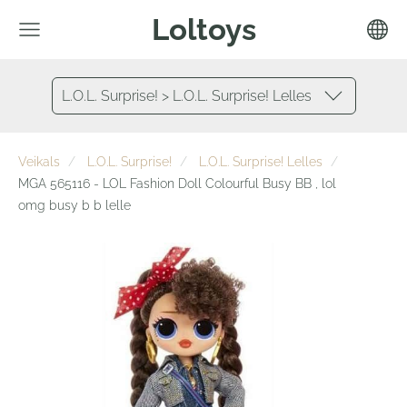
Loltoys
L.O.L. Surprise! > L.O.L. Surprise! Lelles
Veikals
L.O.L. Surprise!
L.O.L. Surprise! Lelles
MGA 565116 - LOL Fashion Doll Colourful Busy BB , lol
omg busy b b lelle