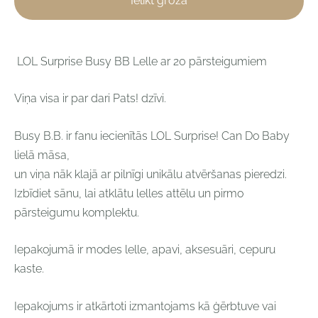
Ielikt grozā
LOL Surprise Busy BB Lelle ar 20 pārsteigumiem
Viņa visa ir par dari Pats! dzīvi.
Busy B.B. ir fanu iecienītās LOL Surprise! Can Do Baby
lielā māsa,
un
viņa
nāk
klajā
ar
pilnīgi
unikālu
atvēršanas pieredzi.
Izbīdiet sānu, lai atklātu lelles attēlu un pirmo
pārsteigumu komplektu.
Iepakojumā ir modes lelle, apavi, aksesuāri, cepuru
kaste.
Iepakojums ir atkārtoti izmantojams kā ģērbtuve vai