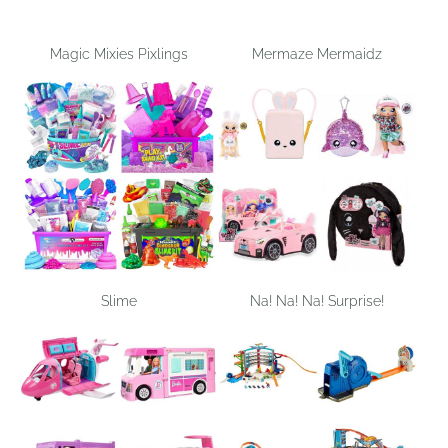
Magic Mixies Pixlings
Mermaze Mermaidz
Slime
Na! Na! Na! Surprise!