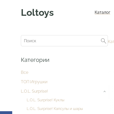
Loltoys
Каталог
Ка
Категории
Все
ТОП Игрушки
L.O.L. Surprise!
›
L.O.L. Surprise! Куклы
L.O.L. Surprise! Капсулы и шары