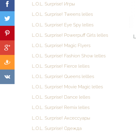
L.O.L. Surprise! Игры
L.O.L. Surprise! Tweens lelles
L.O.L. Surprise! Eye Spy lelles
L.O.L. Surprise! Powerpuff Girls lelles
L
L.O.L. Surprise! Magic Flyers
L.O.L. Surprise! Fashion Show lelles
L.O.L. Surprise! Fierce lelles
L.O.L. Surprise! Queens lellles
L.O.L. Surprise! Movie Magic lelles
L.O.L. Surprise! Dance lelles
L.O.L. Surprise! Remix lelles
L.O.L. Surprise! Аксессуары
L.O.L. Surprise! Одежда