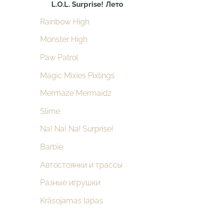
L.O.L. Surprise! Лето
Rainbow High
Monster High
Paw Patrol
Magic Mixies Pixlings
Mermaze Mermaidz
Slime
Na! Na! Na! Surprise!
Barbie
Автостоянки и трассы
Разные игрушки
Krāsojamas lapas