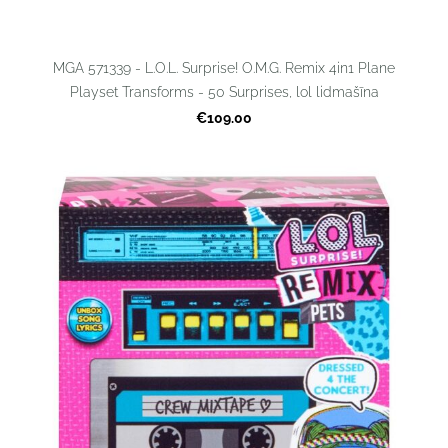
MGA 571339 - L.O.L. Surprise! O.M.G. Remix 4in1 Plane
Playset Transforms - 50 Surprises, lol lidmašīna
€109.00