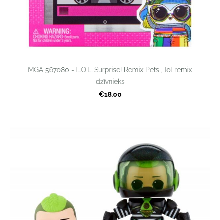
MGA 567080 - L.O.L. Surprise! Remix Pets , lol remix
dzīvnieks
€18.00