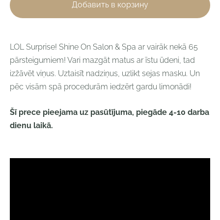
Добавить в корзину
LOL Surprise! Shine On Salon & Spa ar vairāk nekā 65
pārsteigumiem! Vari mazgāt matus ar īstu ūdeni, tad
izžāvēt viņus. Uztaisīt nadziņus, uzlikt sejas masku. Un
pēc visām spā procedurām iedzērt gardu limonādi!
Šī prece pieejama uz pasūtījuma, piegāde 4-10 darba
dienu laikā
.